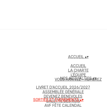
ACCUEIL
▴
▾
ACCUEIL
LA CHARTE
L'ÉQUIPE
NOS ACTUALITES
▴
▾
VOUS ARRIVEZ - ADHÉREZ
LIVRET D'ACCUEIL 2026/2027
ASSEMBLÉE GÉNÉRALE
DEVENEZ BENEVOLES
SORTIES ET EVENEMENTS
▴
▾
GALETTE DES ROIS
AVF FÊTE CALENDAL